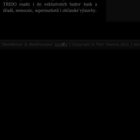
TRIDO osadit i do exkluzivních budov bank a
úřadů, nemocnic, supermarketů i občanské výstavby.
WebMaster & WebDesigner
ben
iT
o
| Copyright © Petr Severa 2011 | www