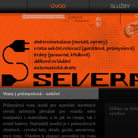
ÚVOD
SLUŽBY
Vrata | průmyslová - sekční
Průmyslová vrata slouží pro uzavírání stavebních
Odkaz na strá
otvorů určených převážně pro vozidla nebo
výrobce
manipulaci s materiálem, a to jak ve vstupu, tak i
uvnitř budovy. Nejčastější použití je v průmyslových
objektech - výrobní haly, sklady, garáže, autoservisy,
mycí linky. Vhledem k eleganci provedení lze vrata